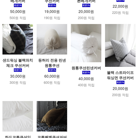
베개커버
쿠션커버
튼베개커버
22,000원
50,000원
19,000원
20,000원
220원 적립
500원 적립
190원 적립
200원 적립
샌드워싱 블랙와치
등허리 전용 린넨
체크 쿠션커버
원통쿠션
원통쿠션린넨커버
블랙 스트라이프
30,000원
60,000원
워싱면 쿠션커버
40,000원
300원 적립
600원 적립
400원 적립
20,000원
200원 적립
하드코튼쿠션잇
코튼벨벳쿠션커버