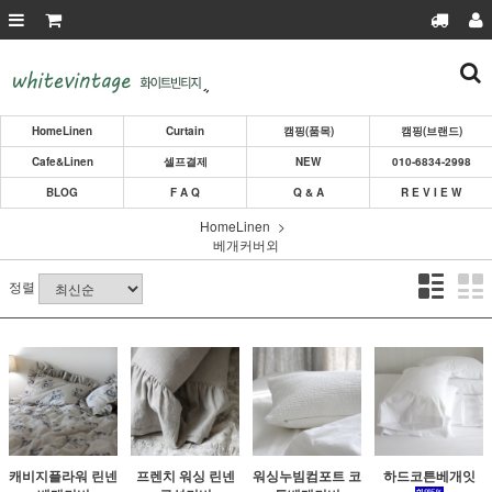
HomeLinen
Curtain
캠핑(품목)
캠핑(브랜드)
Cafe&Linen
셀프결제
NEW
010-6834-2998
BLOG
F A Q
Q & A
R E V I E W
HomeLinen
베개커버외
정렬
캐비지플라워 린넨
프렌치 워싱 린넨
워싱누빔컴포트 코
하드코튼베개잇