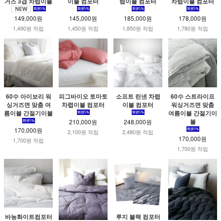
거즈 3겹 차렵이불
이불 컴포터
렵이불 컴포터
차렵이불 컴포터
149,000원
145,000원
185,000원
178,000원
1,490원 적립
1,450원 적립
1,850원 적립
1,780원 적립
60수 아이보리 워
피그바이오 토마토
소프트 린넨 차렵
60수 스트라이프
싱거즈면 맞춤 여
차렵이불 컴포터
이불 컴포터
워싱거즈면 맞춤
름이불 간절기이불
여름이불 간절기이
불
210,000원
248,000원
170,000원
2,100원 적립
2,480원 적립
170,000원
1,700원 적립
1,700원 적립
바농화이트컴포터
루지 블랙 컴포터