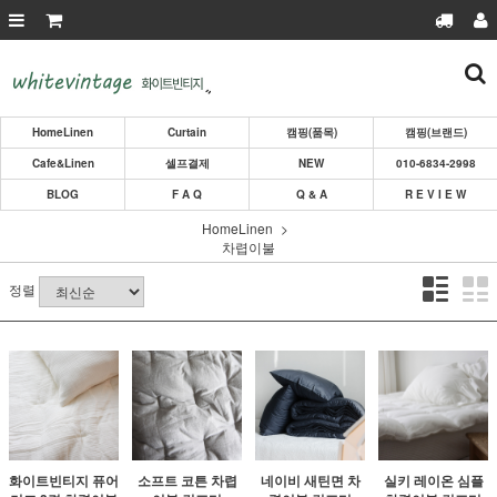
HomeLinen
Curtain
캠핑(품목)
캠핑(브랜드)
Cafe&Linen
셀프결제
NEW
010-6834-2998
BLOG
F A Q
Q & A
R E V I E W
HomeLinen
차렵이불
정렬
화이트빈티지 퓨어
소프트 코튼 차렵
네이비 새틴면 차
실키 레이온 심플