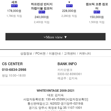
세트
♥
하프린넨 빈티지
캠브릭 코튼 컴포
차렵이불 컴포터
터
178,000원
228,000원
1,780원 적립
2,280원 적립
240,000원
150,000원
2,400원 적립
1,500원 적립
More view ▼
상점정보
/
PC버젼
/
이용안내
/
고객센터
/
커뮤니티
CS CENTER
BANK INFO
010-6834-2998
카카오뱅크
3333-02-8390361
평일 10:00~18:00
예금주 : 김지숙
WHITEVINTAGE 2009-2021
대표: 김지숙
사업자등록번호: 130-40-25399 [사업자정보확인]
통신판매업신고: 제2022-경기양주-0219호
경기도 양주시 옥정로 5길 35 1107-1001