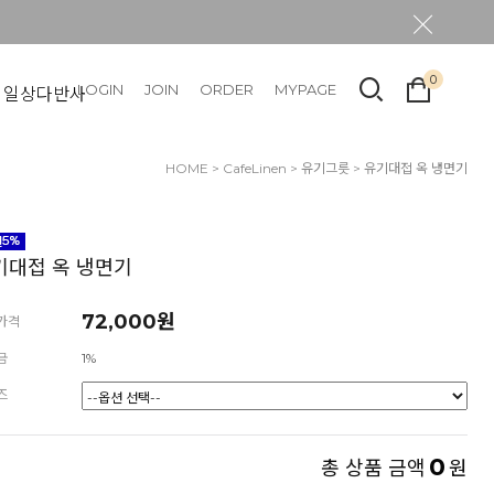
0
LOGIN
JOIN
ORDER
MYPAGE
일상다반사
HOME
>
CafeLinen
>
유기그릇
> 유기대접 옥 냉면기
기대접 옥 냉면기
72,000원
가격
금
1%
즈
0
총 상품 금액
원