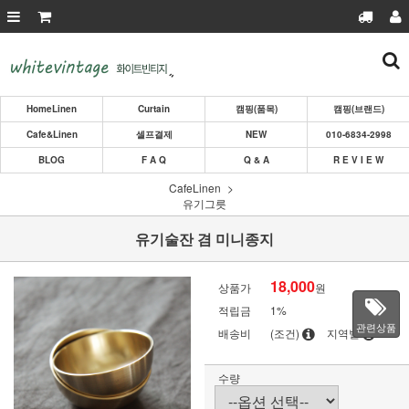
HomeLinen
Curtain
캠핑(품목)
캠핑(브랜드)
Cafe&Linen
셀프결제
NEW
010-6834-2998
BLOG
F A Q
Q & A
R E V I E W
CafeLinen
유기그릇
유기술잔 겸 미니종지
18,000
상품가
원
적립금
1%
관련상품
배송비
(조건)
지역별
수량